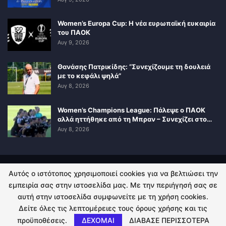
Women’s Europa Cup: Η νέα ευρωπαϊκή ευκαιρία
του ΠΑΟΚ
Αυγ 9, 2026
Θανάσης Πατρικίδης: “Συνεχίζουμε τη δουλειά
με το κεφάλι ψηλά”
Αυγ 8, 2026
Women’s Champions League: Πάλεψε ο ΠΑΟΚ
αλλά ηττήθηκε από τη Μπραν – Συνεχίζει στο…
Αυγ 8, 2026
Αυτός ο ιστότοπος χρησιμοποιεί cookies για να βελτιώσει την
ΠΟΛΙΤΙΚΗ ΑΠΟΡΡΗΤΟΥ
ΕΠΙΚΟΙΝΩΝΙΑ
εμπειρία σας στην ιστοσελίδα μας. Με την περιήγησή σας σε
αυτή στην ιστοσελίδα συμφωνείτε με τη χρήση cookies.
© 2026 - Kingsport.gr. All Rights Reserved.
Δείτε όλες τις λεπτομέρειες τους όρους χρήσης και τις
προϋποθέσεις.
ΔΕΧΟΜΑΙ
ΔΙΑΒΑΣΕ ΠΕΡΙΣΣΟΤΕΡΑ