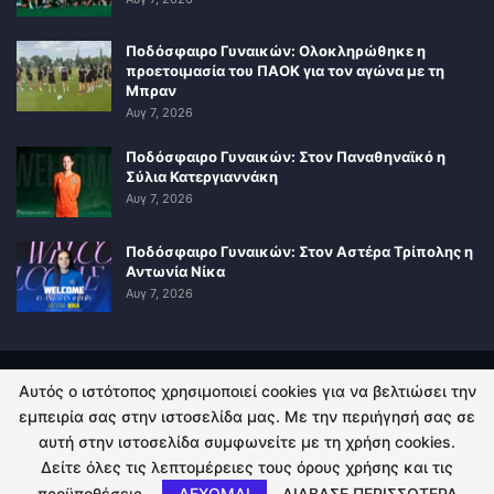
Ποδόσφαιρο Γυναικών: Ολοκληρώθηκε η
προετοιμασία του ΠΑΟΚ για τον αγώνα με τη
Μπραν
Αυγ 7, 2026
Ποδόσφαιρο Γυναικών: Στον Παναθηναϊκό η
Σύλια Κατεργιαννάκη
Αυγ 7, 2026
Ποδόσφαιρο Γυναικών: Στον Αστέρα Τρίπολης η
Αντωνία Νίκα
Αυγ 7, 2026
Αυτός ο ιστότοπος χρησιμοποιεί cookies για να βελτιώσει την
ΠΟΛΙΤΙΚΗ ΑΠΟΡΡΗΤΟΥ
ΕΠΙΚΟΙΝΩΝΙΑ
εμπειρία σας στην ιστοσελίδα μας. Με την περιήγησή σας σε
αυτή στην ιστοσελίδα συμφωνείτε με τη χρήση cookies.
© 2026 - Kingsport.gr. All Rights Reserved.
Δείτε όλες τις λεπτομέρειες τους όρους χρήσης και τις
προϋποθέσεις.
ΔΕΧΟΜΑΙ
ΔΙΑΒΑΣΕ ΠΕΡΙΣΣΟΤΕΡΑ