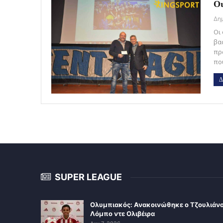
Οι
Οι
βα
πρ
πο
Δ
SUPER LEAGUE
Ολυμπιακός: Ανακοινώθηκε ο Τζουλιάν
Λόμπο ντε Ολιβέιρα