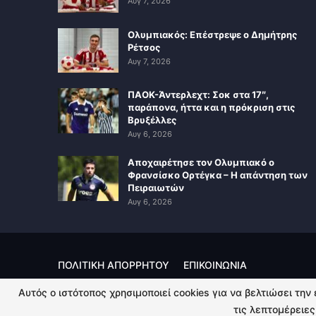
Αυγ 7, 2026
Ολυμπιακός: Επέστρεψε ο Δημήτρης
Ρέτσος
Αυγ 7, 2026
ΠΑΟΚ-Άντερλεχτ: Σοκ στα 17″,
παράπονα, ήττα και η πρόκριση στις
Βρυξέλλες
Αυγ 6, 2026
Αποχαιρέτησε τον Ολυμπιακό ο
Φρανσίσκο Ορτέγκα – Η απάντηση των
Πειραιωτών
Αυγ 6, 2026
ΠΟΛΙΤΙΚΗ ΑΠΟΡΡΗΤΟΥ
ΕΠΙΚΟΙΝΩΝΙΑ
Αυτός ο ιστότοπος χρησιμοποιεί cookies για να βελτιώσει την
© 2026 - Kingsport.gr. All Rights Reserved.
τις λεπτομέρειες