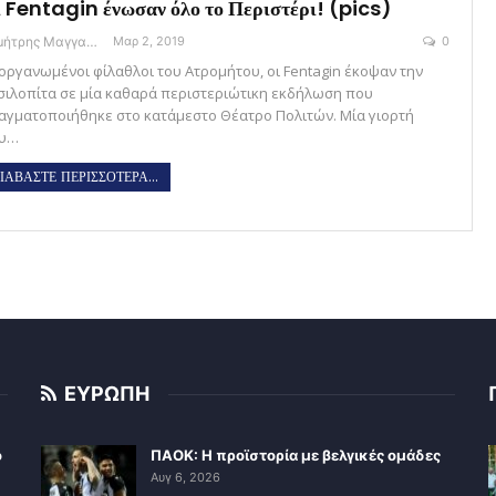
 Fentagin ένωσαν όλο το Περιστέρι! (pics)
Δημήτρης Μαγγανάρης
Μαρ 2, 2019
0
 οργανωμένοι φίλαθλοι του Ατρομήτου, οι Fentagin έκοψαν την
σιλοπίτα σε μία καθαρά περιστεριώτικη εκδήλωση που
αγματοποιήθηκε στο κατάμεστο Θέατρο Πολιτών. Μία γιορτή
υ…
ΙΑΒΑΣΤΕ ΠΕΡΙΣΣΟΤΕΡΑ...
ΕΥΡΩΠΗ
ο
ΠΑΟΚ: Η προϊστορία με βελγικές ομάδες
Αυγ 6, 2026