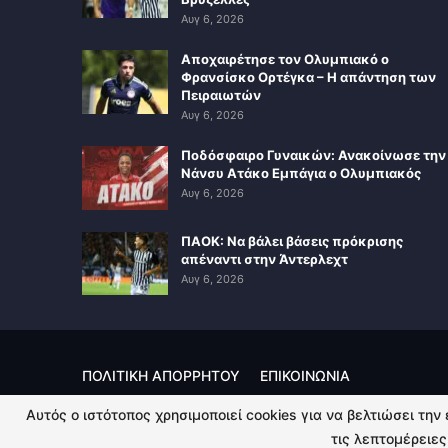
Αυγ 6, 2026
Αποχαιρέτησε τον Ολυμπιακό ο
Φρανσίσκο Ορτέγκα – Η απάντηση των
Πειραιωτών
Αυγ 6, 2026
Ποδόσφαιρο Γυναικών: Ανακοίνωσε την
Νάνσυ Ατάκο Εμπάγια ο Ολυμπιακός
Αυγ 6, 2026
ΠΑΟΚ: Να βάλει βάσεις πρόκρισης
απέναντι στην Άντερλεχτ
Αυγ 6, 2026
ΠΟΛΙΤΙΚΗ ΑΠΟΡΡΗΤΟΥ
ΕΠΙΚΟΙΝΩΝΙΑ
Αυτός ο ιστότοπος χρησιμοποιεί cookies για να βελτιώσει την
© 2026 - Kingsport.gr. All Rights Reserved.
τις λεπτομέρειες