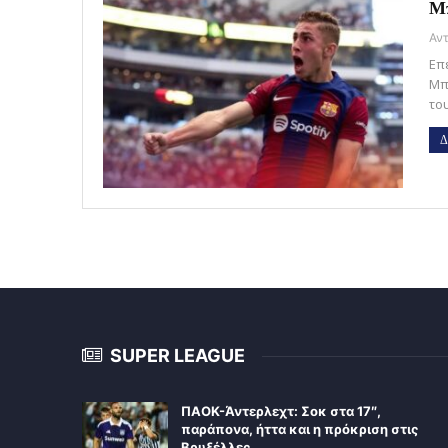
Μπ
Επ
Μπ
το
Δ
SUPER LEAGUE
ΠΑΟΚ-Άντερλεχτ: Σοκ στα 17″,
παράπονα, ήττα και η πρόκριση στις
Βρυξέλλες