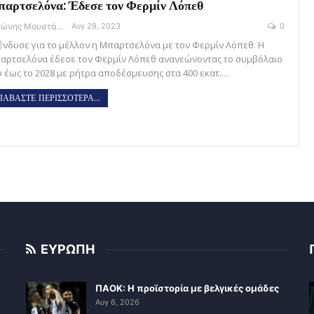
αρτσελόνα: Έδεσε τον Φερμίν Λόπεθ
Αντώνης Μουστάκας
Αυγ 29, 2023
0
ένδυσε για το μέλλον η Μπαρτσελόνα με τον Φερμίν Λόπεθ. Η
αρτσελόνα έδεσε τον Φερμίν Λόπεθ ανανεώνοντας το συμβόλαιο
υ έως το 2028 με ρήτρα αποδέσμευσης στα 400 εκατ.…
ΙΑΒΑΣΤΕ ΠΕΡΙΣΣΟΤΕΡΑ...
ΕΥΡΩΠΗ
ΠΑΟΚ: Η προϊστορία με βελγικές ομάδες
Αυγ 6, 2026