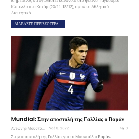
Ισημερινός θα αγωνιστεί κανονικά στο φετινό Παγκόσμιο
Κύπελλο στο Κατάρ (20/11-18/12), αφού το Αθλητικό
Διαιτητικό…
ΔΙΑΒΑΣΤΕ ΠΕΡΙΣΣΟΤΕΡΑ...
Mundial: Στην αποστολή της Γαλλίας ο Βαράν
Αντώνης Μουστάκας
Νοέ 8, 2022
0
Στην αποστολή της Γαλλίας για το Μουντιάλ ο Βαράν.