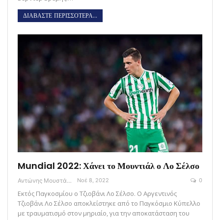
ΔΙΑΒΑΣΤΕ ΠΕΡΙΣΣΟΤΕΡΑ...
Mundial 2022: Χάνει το Μουντιάλ ο Λο Σέλσο
Αντώνης Μουστάκας
Νοέ 8, 2022
0
Εκτός Παγκοσμίου ο Τζιοβάνι Λο Σέλσο. Ο Αργεντινός
Τζιοβάνι Λο Σέλσο αποκλείστηκε από το Παγκόσμιο Κύπελλο
με τραυματισμό στον μηριαίο, για την αποκατάσταση του