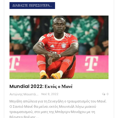
ΔΙΑΒΑΣΤΕ ΠΕΡΙΣΣΟΤΕΡΑ...
Mundial 2022: Εκτός ο Μανέ
Αντώνης Μουστάκας
Νοέ 9, 2022
0
Μεγάλη απώλεια για τη Σενεγάλη ο τραυματισμός του Μανέ.
Ο Σαντιό Μανέ θα μείνει εκτός Μουντιάλ λόγω μυϊκού
τραυματισμού, στο ματς της Μπάγερν Μονάχου με τη
Βέρντερ Βρέμης.…