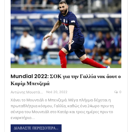
Mundial 2022: ΣΟΚ για την Γαλλία νοκ άουτ ο
Καρίμ Μπενζεμά
Αντώνης Μουστάκας
Νοέ 20, 2022
0
Χάνει το Μουντιάλ ο Μπενζεμά. Μέγα πλήγμα δέχεται η
πρωταθλήτρια κόσμου, Γαλλία, καθώς ένα 24ωρο πριν τη
σέντρα του Μουντιάλ στο Κατάρ και τρεις ημέρες πριν το
εναρκτήριο…
ΔΙΑΒΑΣΤΕ ΠΕΡΙΣΣΟΤΕΡΑ...