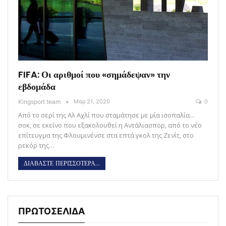
FIFA: Οι αριθμοί που «σημάδεψαν» την
εβδομάδα
Kingsport team
Μαρ 21, 2020
0
Από το σερί της Αλ Αχλί που σταμάτησε με μία ισοπαλία...
σοκ, σε εκείνο που εξακολουθεί η Αντάλιασπορ, από το νέο
επίτευγμα της Φλουμινένσε στα επτά γκολ της Ζενίτ, στο
ρεκόρ της…
ΔΙΑΒΑΣΤΕ ΠΕΡΙΣΣΟΤΕΡΑ...
ΠΡΩΤΟΣΕΛΙΔΑ