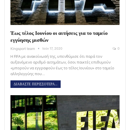
Έως τέλος Ιουνίου οι αιτήσεις για το ταμείο
εγγύησης μισθών
Kingsport team
Ιούν 17, 2020
0
Η FIFA με ανακοίνωσή της, υπενθύμισε ότι παρά τον
αυξανόμενο αριθμό αιτημάτων, όσοι παικτές επιθυμούν
«μπορούν να εγγραφούν έως το τέλος Ιουνίου» στο ταμείο
αλληλεγγύης που…
ΔΙΑΒΑΣΤΕ ΠΕΡΙΣΣΟΤΕΡΑ...