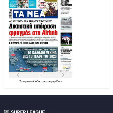
Τα
πρωτοσέλιδα
των
εφημερίδων
SUPER LEAGUE