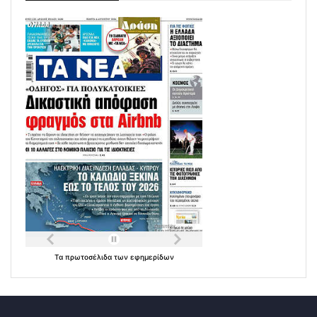
Τα
πρωτοσέλιδα
των
εφημερίδων