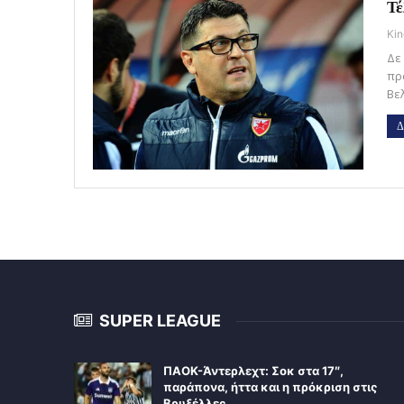
Τέ
Kin
Δε
πρ
Βε
Δ
SUPER LEAGUE
ΠΑΟΚ-Άντερλεχτ: Σοκ στα 17″,
παράπονα, ήττα και η πρόκριση στις
Βρυξέλλες