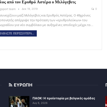
λος από τον Ερυθρό Αστέρα ο Μιλόγεβιτς
gsport team
Δεκ 19, 2019
0
 συνεχίζουν μαζί Μιλόγεβιτς και Ερυθρός Αστέρας. Ο 49χρόνος
οπονητής απέρριψε την πρόταση των «ερυθρολεύκων» του
λιγραδίου για νέο συμβόλαιο με αυξημένες αποδοχές μέχρι το…
ΙΑΒΑΣΤΕ ΠΕΡΙΣΣΟΤΕΡΑ...
ΕΥΡΩΠΗ
ΠΑΟΚ: Η προϊστορία με βελγικές ομάδες
Αυγ 6, 2026