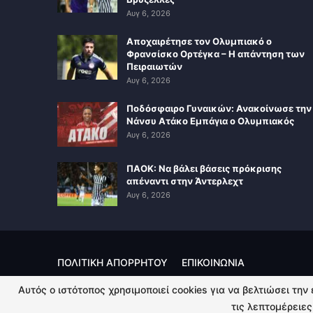
Αυγ 6, 2026
Αποχαιρέτησε τον Ολυμπιακό ο
Φρανσίσκο Ορτέγκα – Η απάντηση των
Πειραιωτών
Αυγ 6, 2026
Ποδόσφαιρο Γυναικών: Ανακοίνωσε την
Νάνσυ Ατάκο Εμπάγια ο Ολυμπιακός
Αυγ 6, 2026
ΠΑΟΚ: Να βάλει βάσεις πρόκρισης
απέναντι στην Άντερλεχτ
Αυγ 6, 2026
ΠΟΛΙΤΙΚΗ ΑΠΟΡΡΗΤΟΥ
ΕΠΙΚΟΙΝΩΝΙΑ
Αυτός ο ιστότοπος χρησιμοποιεί cookies για να βελτιώσει την
© 2026 - Kingsport.gr. All Rights Reserved.
τις λεπτομέρειες