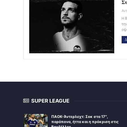
Στ
Η 
τη
οψι
Δ
SUPER LEAGUE
ΠΑΟΚ-Άντερλεχτ: Σοκ στα 17″,
παράπονα, ήττα και η πρόκριση στις
Βρυξέλλες