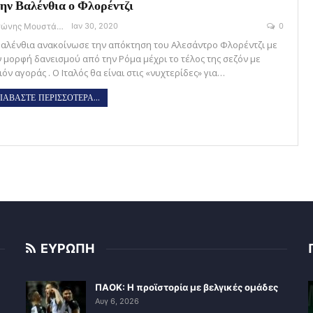
ην Βαλένθια ο Φλορέντζι
Αντώνης Μουστάκας
Ιαν 30, 2020
0
Βαλένθια ανακοίνωσε την απόκτηση του Αλεσάντρο Φλορέντζι με
ν μορφή δανεισμού από την Ρόμα μέχρι το τέλος της σεζόν με
όν αγοράς . Ο Ιταλός θα είναι στις «νυχτερίδες» για…
ΙΑΒΑΣΤΕ ΠΕΡΙΣΣΟΤΕΡΑ...
ΕΥΡΩΠΗ
ΠΑΟΚ: Η προϊστορία με βελγικές ομάδες
Αυγ 6, 2026