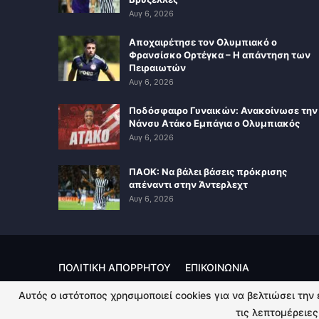
Αυγ 6, 2026
Αποχαιρέτησε τον Ολυμπιακό ο
Φρανσίσκο Ορτέγκα – Η απάντηση των
Πειραιωτών
Αυγ 6, 2026
Ποδόσφαιρο Γυναικών: Ανακοίνωσε την
Νάνσυ Ατάκο Εμπάγια ο Ολυμπιακός
Αυγ 6, 2026
ΠΑΟΚ: Να βάλει βάσεις πρόκρισης
απέναντι στην Άντερλεχτ
Αυγ 6, 2026
ΠΟΛΙΤΙΚΗ ΑΠΟΡΡΗΤΟΥ
ΕΠΙΚΟΙΝΩΝΙΑ
Αυτός ο ιστότοπος χρησιμοποιεί cookies για να βελτιώσει την
© 2026 - Kingsport.gr. All Rights Reserved.
τις λεπτομέρειες