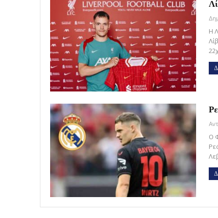
Λί
Η 
Λί
22
Δ
Ρε
Ο 
Ρε
Λε
Δ