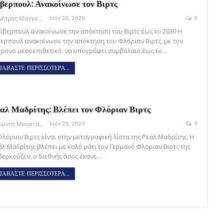
βερπουλ: Ανακοίνωσε τον Βιρτς
Δημήτρης Μαγγανάρης
Ιούν 20, 2025
0
Λίβερπουλ ανακοίνωσε την απόκτηση του Βιρτς έως το 2030 Η
βερπουλ ανακοίνωσε την απόκτηση του Φλόριαν Βιρτς, με τον
χρονο μεσοεπιθετικό, να υπογράφει συμβόλαιο έως το…
ΙΑΒΑΣΤΕ ΠΕΡΙΣΣΟΤΕΡΑ...
αλ Μαδρίτης: Βλέπει τον Φλόριαν Βιρτς
Αντώνης Μουστάκας
Ιούν 25, 2024
0
Φλόριαν Βιρτς είναι στην μεταγραφική λίστα της Ρεάλ Μαδρίτης. Η
άλ Μαδρίτης βλέπει με καλό μάτι τον Γερμανό Φλόριαν Βιρτς της
βερκούζεν, ο διεθνής άσος έκανε…
ΙΑΒΑΣΤΕ ΠΕΡΙΣΣΟΤΕΡΑ...