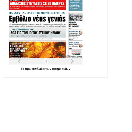
Τα
πρωτοσέλιδα
των
εφημερίδων