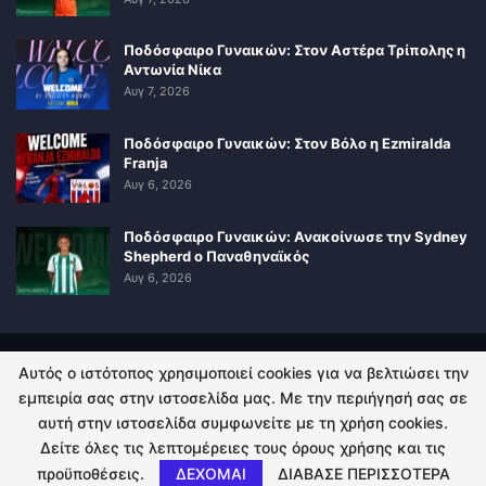
Ποδόσφαιρο Γυναικών: Στον Αστέρα Τρίπολης η
Αντωνία Νίκα
Αυγ 7, 2026
Ποδόσφαιρο Γυναικών: Στον Βόλο η Ezmiralda
Franja
Αυγ 6, 2026
Ποδόσφαιρο Γυναικών: Ανακοίνωσε την Sydney
Shepherd ο Παναθηναϊκός
Αυγ 6, 2026
Αυτός ο ιστότοπος χρησιμοποιεί cookies για να βελτιώσει την
ΠΟΛΙΤΙΚΗ ΑΠΟΡΡΗΤΟΥ
ΕΠΙΚΟΙΝΩΝΙΑ
εμπειρία σας στην ιστοσελίδα μας. Με την περιήγησή σας σε
αυτή στην ιστοσελίδα συμφωνείτε με τη χρήση cookies.
© 2026 - Kingsport.gr. All Rights Reserved.
Δείτε όλες τις λεπτομέρειες τους όρους χρήσης και τις
προϋποθέσεις.
ΔΕΧΟΜΑΙ
ΔΙΑΒΑΣΕ ΠΕΡΙΣΣΟΤΕΡΑ