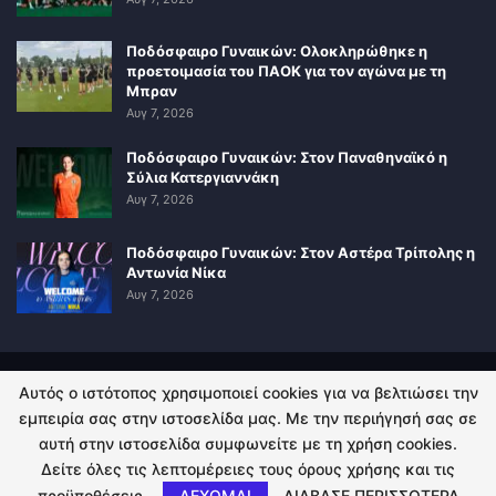
Ποδόσφαιρο Γυναικών: Ολοκληρώθηκε η
προετοιμασία του ΠΑΟΚ για τον αγώνα με τη
Μπραν
Αυγ 7, 2026
Ποδόσφαιρο Γυναικών: Στον Παναθηναϊκό η
Σύλια Κατεργιαννάκη
Αυγ 7, 2026
Ποδόσφαιρο Γυναικών: Στον Αστέρα Τρίπολης η
Αντωνία Νίκα
Αυγ 7, 2026
Αυτός ο ιστότοπος χρησιμοποιεί cookies για να βελτιώσει την
ΠΟΛΙΤΙΚΗ ΑΠΟΡΡΗΤΟΥ
ΕΠΙΚΟΙΝΩΝΙΑ
εμπειρία σας στην ιστοσελίδα μας. Με την περιήγησή σας σε
αυτή στην ιστοσελίδα συμφωνείτε με τη χρήση cookies.
© 2026 - Kingsport.gr. All Rights Reserved.
Δείτε όλες τις λεπτομέρειες τους όρους χρήσης και τις
προϋποθέσεις.
ΔΕΧΟΜΑΙ
ΔΙΑΒΑΣΕ ΠΕΡΙΣΣΟΤΕΡΑ