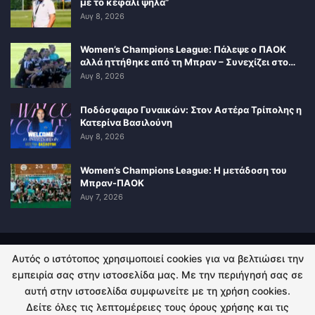
με το κεφάλι ψηλά”
Αυγ 8, 2026
Women’s Champions League: Πάλεψε ο ΠΑΟΚ
αλλά ηττήθηκε από τη Μπραν – Συνεχίζει στο…
Αυγ 8, 2026
Ποδόσφαιρο Γυναικών: Στον Αστέρα Τρίπολης η
Κατερίνα Βασιλούνη
Αυγ 8, 2026
Women’s Champions League: Η μετάδοση του
Μπραν-ΠΑΟΚ
Αυγ 7, 2026
Αυτός ο ιστότοπος χρησιμοποιεί cookies για να βελτιώσει την
ΠΟΛΙΤΙΚΗ ΑΠΟΡΡΗΤΟΥ
ΕΠΙΚΟΙΝΩΝΙΑ
εμπειρία σας στην ιστοσελίδα μας. Με την περιήγησή σας σε
αυτή στην ιστοσελίδα συμφωνείτε με τη χρήση cookies.
© 2026 - Kingsport.gr. All Rights Reserved.
Δείτε όλες τις λεπτομέρειες τους όρους χρήσης και τις