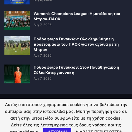
Women’s Champions League: Η μετάδοση του
Μπραν-ΠΑΟΚ
Αυγ 7, 2026
Ποδόσφαιρο Γυναικών: Ολοκληρώθηκε η
προετοιμασία του ΠΑΟΚ για τον αγώνα με τη
Μπραν
Αυγ 7, 2026
Ποδόσφαιρο Γυναικών: Στον Παναθηναϊκό η
Σύλια Κατεργιαννάκη
Αυγ 7, 2026
Αυτός ο ιστότοπος χρησιμοποιεί cookies για να βελτιώσει την
ΠΟΛΙΤΙΚΗ ΑΠΟΡΡΗΤΟΥ
ΕΠΙΚΟΙΝΩΝΙΑ
εμπειρία σας στην ιστοσελίδα μας. Με την περιήγησή σας σε
αυτή στην ιστοσελίδα συμφωνείτε με τη χρήση cookies.
© 2026 - Kingsport.gr. All Rights Reserved.
Δείτε όλες τις λεπτομέρειες τους όρους χρήσης και τις
προϋποθέσεις.
ΔΕΧΟΜΑΙ
ΔΙΑΒΑΣΕ ΠΕΡΙΣΣΟΤΕΡΑ