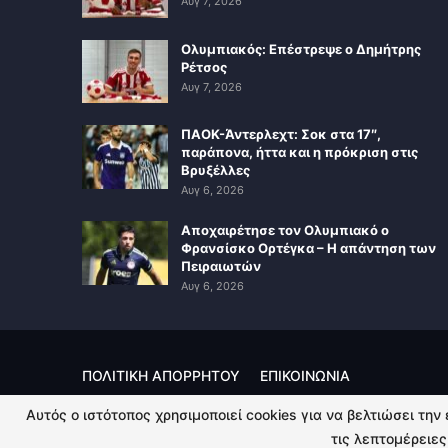
Αυγ 7, 2026
Ολυμπιακός: Επέστρεψε ο Δημήτρης
Ρέτσος
Αυγ 7, 2026
ΠΑΟΚ-Άντερλεχτ: Σοκ στα 17″,
παράπονα, ήττα και η πρόκριση στις
Βρυξέλλες
Αυγ 6, 2026
Αποχαιρέτησε τον Ολυμπιακό ο
Φρανσίσκο Ορτέγκα – Η απάντηση των
Πειραιωτών
Αυγ 6, 2026
ΠΟΛΙΤΙΚΗ ΑΠΟΡΡΗΤΟΥ
ΕΠΙΚΟΙΝΩΝΙΑ
Αυτός ο ιστότοπος χρησιμοποιεί cookies για να βελτιώσει την
© 2026 - Kingsport.gr. All Rights Reserved.
τις λεπτομέρειες