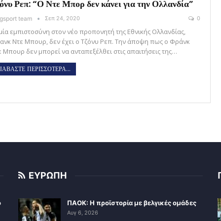
όνυ Ρεπ: “Ο Ντε Μπορ δεν κάνει για την Ολλανδία”
gsport team
Σεπ 24, 2020
0
μία εμπιστοσύνη στον νέο προπονητή της Εθνικής Ολλανδίας,
ανκ Ντε Μπουρ, δεν έχει ο Τζόνυ Ρεπ. Την άποψη πως ο Φράνκ
ε Μπουρ δεν μπορεί να ανταπεξέλθει στις απαιτήσεις της…
ΙΑΒΑΣΤΕ ΠΕΡΙΣΣΟΤΕΡΑ...
ΕΥΡΩΠΗ
ο
ΠΑΟΚ: Η προϊστορία με βελγικές ομάδες
Αυγ 6, 2026