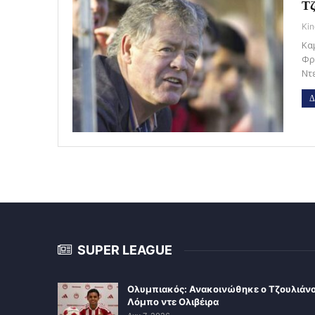
Τζ
Kin
Κα
Φρ
Ντ
Δ
SUPER LEAGUE
Ολυμπιακός: Ανακοινώθηκε ο Τζουλιάν
Λόμπο ντε Ολιβέιρα