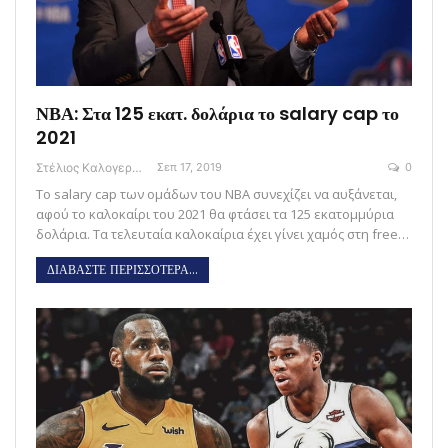
ΝΒΑ: Στα 125 εκατ. δολάρια το salary cap το
2021
Στέλιος Καλογεράς
Σεπ 17, 2019
0
Το salary cap των ομάδων του ΝΒΑ συνεχίζει να αυξάνεται,
αφού το καλοκαίρι του 2021 θα φτάσει τα 125 εκατομμύρια
δολάρια. Τα τελευταία καλοκαίρια έχει γίνει χαμός στη free…
ΔΙΑΒΑΣΤΕ ΠΕΡΙΣΣΟΤΕΡΑ...