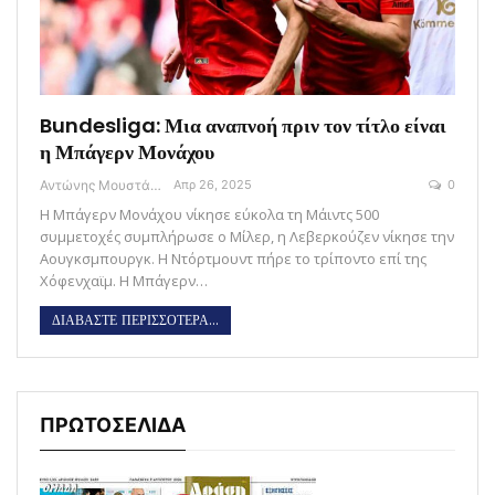
Bundesliga: Μια αναπνοή πριν τον τίτλο είναι
η Μπάγερν Μονάχου
Αντώνης Μουστάκας
Απρ 26, 2025
0
Η Μπάγερν Μονάχου νίκησε εύκολα τη Μάιντς 500
συμμετοχές συμπλήρωσε ο Μίλερ, η Λεβερκούζεν νίκησε την
Αουγκσμπουργκ. Η Ντόρτμουντ πήρε το τρίποντο επί της
Χόφενχαϊμ. Η Μπάγερν…
ΔΙΑΒΑΣΤΕ ΠΕΡΙΣΣΟΤΕΡΑ...
ΠΡΩΤΟΣΕΛΙΔΑ