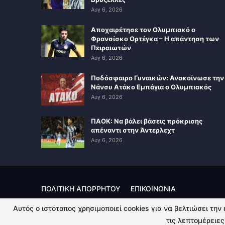
Αυγ 6, 2026
Αποχαιρέτησε τον Ολυμπιακό ο
Φρανσίσκο Ορτέγκα – Η απάντηση των
Πειραιωτών
Αυγ 6, 2026
Ποδόσφαιρο Γυναικών: Ανακοίνωσε την
Νάνσυ Ατάκο Εμπάγια ο Ολυμπιακός
Αυγ 6, 2026
ΠΑΟΚ: Να βάλει βάσεις πρόκρισης
απέναντι στην Άντερλεχτ
Αυγ 6, 2026
ΠΟΛΙΤΙΚΗ ΑΠΟΡΡΗΤΟΥ
ΕΠΙΚΟΙΝΩΝΙΑ
Αυτός ο ιστότοπος χρησιμοποιεί cookies για να βελτιώσει την
© 2026 - Kingsport.gr. All Rights Reserved.
τις λεπτομέρειες