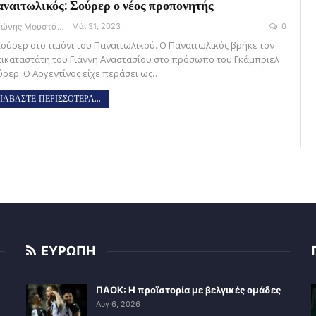
ναιτωλικός: Σούρερ ο νέος προπονητής
Αντώνης Μουστάκας
Μάι 31, 2023
0
Σούρερ στο τιμόνι του Παναιτωλικού. Ο Παναιτωλικός βρήκε τον
τικαταστάτη του Γιάννη Αναστασίου στο πρόσωπο του Γκάμπριελ
ύρερ. Ο Αργεντίνος είχε περάσει ως…
ΙΑΒΑΣΤΕ ΠΕΡΙΣΣΟΤΕΡΑ...
ΕΥΡΩΠΗ
ΠΑΟΚ: Η προϊστορία με βελγικές ομάδες
Αυγ 6, 2026