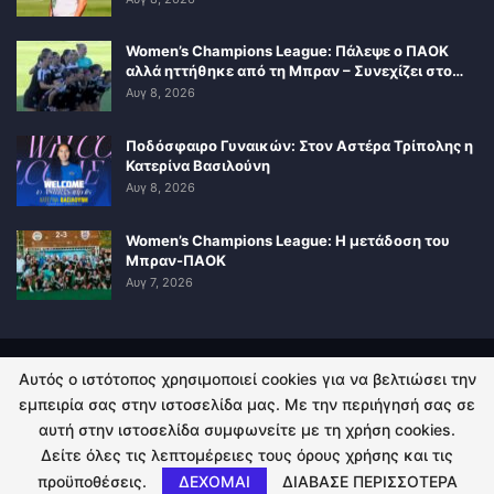
Women’s Champions League: Πάλεψε ο ΠΑΟΚ
αλλά ηττήθηκε από τη Μπραν – Συνεχίζει στο…
Αυγ 8, 2026
Ποδόσφαιρο Γυναικών: Στον Αστέρα Τρίπολης η
Κατερίνα Βασιλούνη
Αυγ 8, 2026
Women’s Champions League: Η μετάδοση του
Μπραν-ΠΑΟΚ
Αυγ 7, 2026
Αυτός ο ιστότοπος χρησιμοποιεί cookies για να βελτιώσει την
ΠΟΛΙΤΙΚΗ ΑΠΟΡΡΗΤΟΥ
ΕΠΙΚΟΙΝΩΝΙΑ
εμπειρία σας στην ιστοσελίδα μας. Με την περιήγησή σας σε
αυτή στην ιστοσελίδα συμφωνείτε με τη χρήση cookies.
© 2026 - Kingsport.gr. All Rights Reserved.
Δείτε όλες τις λεπτομέρειες τους όρους χρήσης και τις
προϋποθέσεις.
ΔΕΧΟΜΑΙ
ΔΙΑΒΑΣΕ ΠΕΡΙΣΣΟΤΕΡΑ