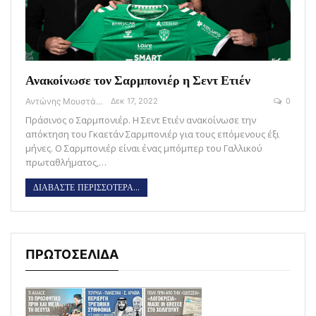
Ανακοίνωσε τον Σαρμπονιέρ η Σεντ Ετιέν
Αντώνης Μουστάκας
Δεκ 17, 2022
0
Πράσινος ο Σαρμπονιέρ. Η Σεντ Ετιέν ανακοίνωσε την
απόκτηση του Γκαετάν Σαρμπονιέρ για τους επόμενους έξι
μήνες. Ο Σαρμπονιέρ είναι ένας μπόμπερ του Γαλλικού
πρωταθλήματος,…
ΔΙΑΒΑΣΤΕ ΠΕΡΙΣΣΟΤΕΡΑ...
ΠΡΩΤΟΣΕΛΙΔΑ