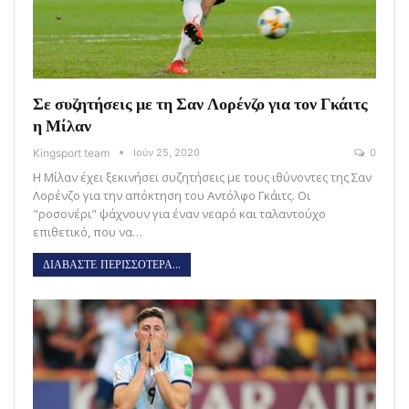
Σε συζητήσεις με τη Σαν Λορένζο για τον Γκάιτς
η Μίλαν
Kingsport team
Ιούν 25, 2020
0
Η Μίλαν έχει ξεκινήσει συζητήσεις με τους ιθύνοντες της Σαν
Λορένζο για την απόκτηση του Αντόλφο Γκάιτς. Οι
"ροσονέρι" ψάχνουν για έναν νεαρό και ταλαντούχο
επιθετικό, που να…
ΔΙΑΒΑΣΤΕ ΠΕΡΙΣΣΟΤΕΡΑ...