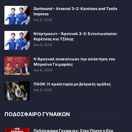
Dortmund – Arsenal 3-2: Karetsas and Tzolis
Impress
Αυγ 9, 2026
Ντόρτμουντ – Άρσεναλ 3-2: Εντυπωσίασαν
Καρέτσας και Τζόλης
Αυγ 9, 2026
Η Άρσεναλ ανακοίνωσε την απόκτηση του
Μπρούνο Γκιμαράες
Αυγ 8, 2026
ΠΑΟΚ: Η προϊστορία με βελγικές ομάδες
Αυγ 6, 2026
ΠΟΔΟΣΦΑΙΡΟ ΓΥΝΑΙΚΩΝ
Ποδόσφαιρο Γυναικών: Στον Πύργο η Εύα