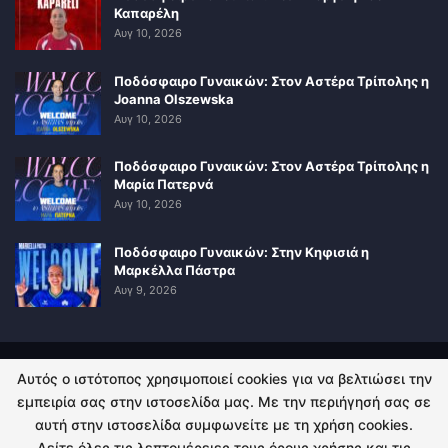
Καπαρέλη
Αυγ 10, 2026
Ποδόσφαιρο Γυναικών: Στον Αστέρα Τρίπολης η
Joanna Olszewska
Αυγ 10, 2026
Ποδόσφαιρο Γυναικών: Στον Αστέρα Τρίπολης η
Μαρία Πατερνά
Αυγ 10, 2026
Ποδόσφαιρο Γυναικών: Στην Κηφισιά η
Μαρκέλλα Πάστρα
Αυγ 9, 2026
Αυτός ο ιστότοπος χρησιμοποιεί cookies για να βελτιώσει την
ΠΟΛΙΤΙΚΗ ΑΠΟΡΡΗΤΟΥ
ΕΠΙΚΟΙΝΩΝΙΑ
εμπειρία σας στην ιστοσελίδα μας. Με την περιήγησή σας σε
αυτή στην ιστοσελίδα συμφωνείτε με τη χρήση cookies.
© 2026 - Kingsport.gr. All Rights Reserved.
Δείτε όλες τις λεπτομέρειες τους όρους χρήσης και τις