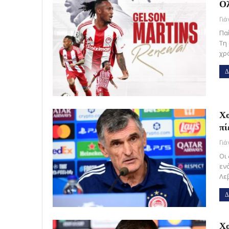
Ολ
Γι
Πα
Τη
χρ
Δ
Χο
πί
Γι
Οι
εν
Λε
Δ
Χο