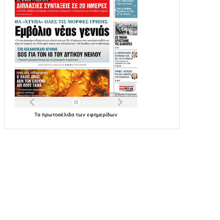
Τα
πρωτοσέλιδα
των
εφημερίδων