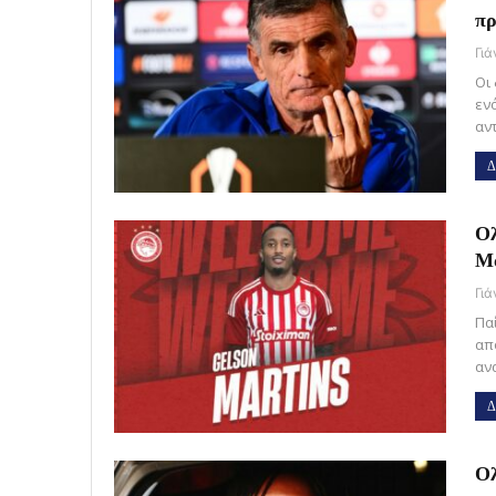
πρ
Γι
Οι
εν
αν
Δ
Ολ
Μ
Γι
Πα
απ
αν
Δ
Ολ