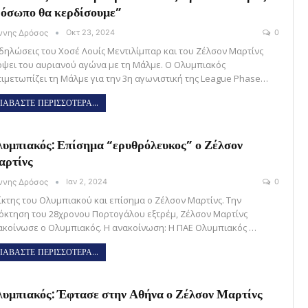
όσωπο θα κερδίσουμε”
άννης Δρόσος
Οκτ 23, 2024
0
 δηλώσεις του Χοσέ Λουίς Μεντιλίμπαρ και του Ζέλσον Μαρτίνς
όψει του αυριανού αγώνα με τη Μάλμε. Ο Ολυμπιακός
τιμετωπίζει τη Μάλμε για την 3η αγωνιστική της League Phase…
ΙΑΒΑΣΤΕ ΠΕΡΙΣΣΟΤΕΡΑ...
υμπιακός: Επίσημα “ερυθρόλευκος” ο Ζέλσον
αρτίνς
άννης Δρόσος
Ιαν 2, 2024
0
ίκτης του Ολυμπιακού και επίσημα ο Ζέλσον Μαρτίνς. Την
όκτηση του 28χρονου Πορτογάλου εξτρέμ, Ζέλσον Μαρτίνς
ακοίνωσε ο Ολυμπιακός. Η ανακοίνωση: Η ΠΑΕ Ολυμπιακός …
ΙΑΒΑΣΤΕ ΠΕΡΙΣΣΟΤΕΡΑ...
υμπιακός: Έφτασε στην Αθήνα ο Ζέλσον Μαρτίνς