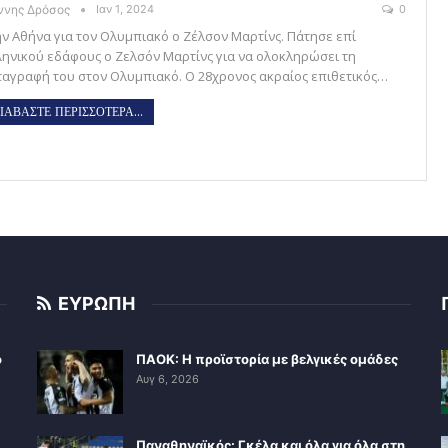
άννης Δρόσος
Ιαν 1, 2024
0
ην Αθήνα για τον Ολυμπιακό ο Ζέλσον Μαρτίνς. Πάτησε επί
ληνικού εδάφους ο Ζελσόν Μαρτίνς για να ολοκληρώσει τη
ταγραφή του στον Ολυμπιακό. Ο 28χρονος ακραίος επιθετικός…
ΙΑΒΑΣΤΕ ΠΕΡΙΣΣΟΤΕΡΑ...
ΕΥΡΩΠΗ
ο
ΠΑΟΚ: Η προϊστορία με βελγικές ομάδες
Αυγ 6, 2026
Παναθηναϊκός: Γκέλα και όλα για όλα στη