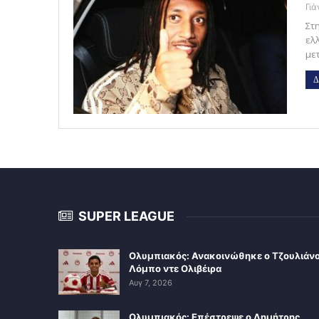
Γι
Στ
ελ
με
Δ
SUPER LEAGUE
Ολυμπιακός: Ανακοινώθηκε ο Τζουλιάν
Λόμπο ντε Ολιβέιρα
Αυγ 7, 2026
Ολυμπιακός: Επέστρεψε ο Δημήτρης