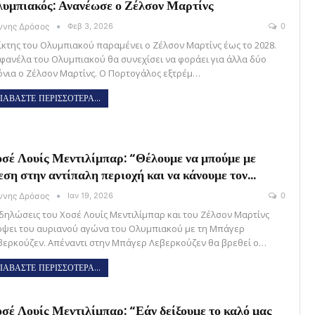
υμπιακός: Ανανέωσε ο Ζέλσον Μαρτίνς
άννης Δρόσος
Φεβ 3, 2026
0
ίκτης του Ολυμπιακού παραμένει ο Ζέλσον Μαρτίνς έως το 2028.
 φανέλα του Ολυμπιακού θα συνεχίσει να φοράει για άλλα δύο
όνια ο Ζέλσον Μαρτίνς. Ο Πορτογάλος εξτρέμ…
ΙΑΒΑΣΤΕ ΠΕΡΙΣΣΟΤΕΡΑ...
σέ Λουίς Μεντιλίμπαρ: “Θέλουμε να μπούμε με
εση στην αντίπαλη περιοχή και να κάνουμε τον…
άννης Δρόσος
Ιαν 19, 2026
0
 δηλώσεις του Χοσέ Λουίς Μεντιλίμπαρ και του Ζέλσον Μαρτίνς
όψει του αυριανού αγώνα του Ολυμπιακού με τη Μπάγερ
βερκούζεν. Απέναντι στην Μπάγερ Λεβερκούζεν θα βρεθεί ο…
ΙΑΒΑΣΤΕ ΠΕΡΙΣΣΟΤΕΡΑ...
σέ Λουίς Μεντιλίμπαρ: “Εάν δείξουμε το καλό μας