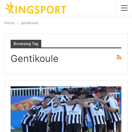
Home
gentikoule
Browsing Tag
Gentikoule