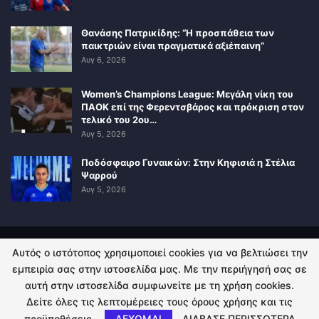
Θανάσης Πατρικίδης: “Η προσπάθεια των
παικτριών είναι πραγματικά αξιέπαινη”
Αυγ 6, 2026
Women’s Champions League: Μεγάλη νίκη του
ΠΑΟΚ επί της Φερεντσβάρος και πρόκριση στον
τελικό του 2ου…
Αυγ 5, 2026
Ποδόσφαιρο Γυναικών: Στην Κηφισιά η Στέλια
Ψαρρού
Αυγ 5, 2026
Αυτός ο ιστότοπος χρησιμοποιεί cookies για να βελτιώσει την
ΠΟΛΙΤΙΚΗ ΑΠΟΡΡΗΤΟΥ
ΕΠΙΚΟΙΝΩΝΙΑ
εμπειρία σας στην ιστοσελίδα μας. Με την περιήγησή σας σε
αυτή στην ιστοσελίδα συμφωνείτε με τη χρήση cookies.
© 2026 - Kingsport.gr. All Rights Reserved.
Δείτε όλες τις λεπτομέρειες τους όρους χρήσης και τις
προϋποθέσεις.
ΔΕΧΟΜΑΙ
ΔΙΑΒΑΣΕ ΠΕΡΙΣΣΟΤΕΡΑ