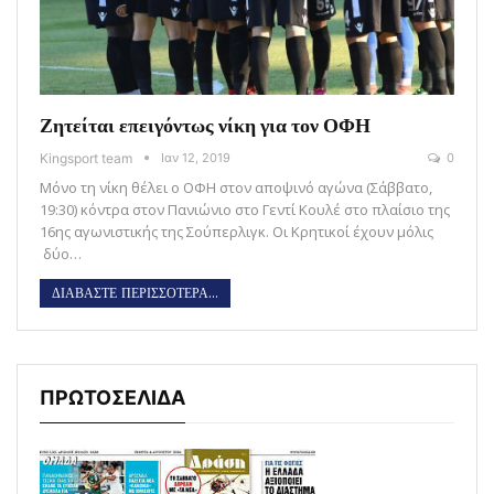
Ζητείται επειγόντως νίκη για τον ΟΦΗ
Kingsport team
Ιαν 12, 2019
0
Μόνο τη νίκη θέλει ο ΟΦΗ στον αποψινό αγώνα (Σάββατο,
19:30) κόντρα στον Πανιώνιο στο Γεντί Κουλέ στο πλαίσιο της
16ης αγωνιστικής της Σούπερλιγκ. Οι Κρητικοί έχουν μόλις
δύο…
ΔΙΑΒΑΣΤΕ ΠΕΡΙΣΣΟΤΕΡΑ...
ΠΡΩΤΟΣΕΛΙΔΑ