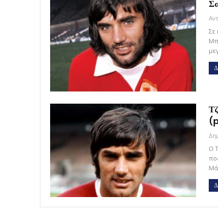
Σα
Σε 
Μπ
με
Δ
Τζ
(
Ο 
πο
Μά
Δ