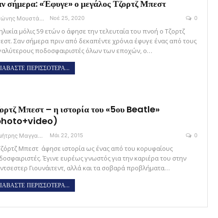
ν σήμερα: «Έφυγε» ο μεγάλος Τζορτζ Μπεστ
Αντώνης Μουστάκας
Νοέ 25, 2020
0
ηλικία μόλις 59 ετών ο άφησε την τελευταία του πνοή ο Τζορτζ
εστ. Σαν σήμερα πριν από δεκαπέντε χρόνια έφυγε ένας από τους
γαλύτερους ποδοσφαιριστές όλων των εποχών, ο…
ΙΑΒΑΣΤΕ ΠΕΡΙΣΣΟΤΕΡΑ...
ορτζ Μπεστ – η ιστορία του «5ου Beatle»
photo+video)
Δημήτρης Μαγγανάρης
Μάι 22, 2015
0
Τζόρτζ Μπεστ άφησε ιστορία ως ένας από του κορυφαίους
δοσφαιριστές. Έγινε ευρέως γνωστός για την καριέρα του στην
ντσεστερ Γιουνάιτεντ, αλλά και τα σοβαρά προβλήματα…
ΙΑΒΑΣΤΕ ΠΕΡΙΣΣΟΤΕΡΑ...