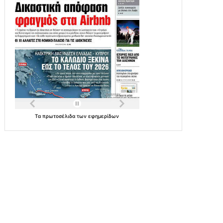
Τα
πρωτοσέλιδα
των
εφημερίδων