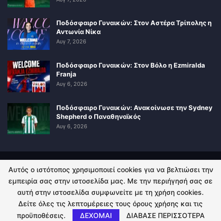
Ποδόσφαιρο Γυναικών: Στον Αστέρα Τρίπολης η
Αντωνία Νίκα
Αυγ 7, 2026
Ποδόσφαιρο Γυναικών: Στον Βόλο η Ezmiralda
Franja
Αυγ 6, 2026
Ποδόσφαιρο Γυναικών: Ανακοίνωσε την Sydney
Shepherd ο Παναθηναϊκός
Αυγ 6, 2026
Αυτός ο ιστότοπος χρησιμοποιεί cookies για να βελτιώσει την
ΠΟΛΙΤΙΚΗ ΑΠΟΡΡΗΤΟΥ
ΕΠΙΚΟΙΝΩΝΙΑ
εμπειρία σας στην ιστοσελίδα μας. Με την περιήγησή σας σε
αυτή στην ιστοσελίδα συμφωνείτε με τη χρήση cookies.
© 2026 - Kingsport.gr. All Rights Reserved.
Δείτε όλες τις λεπτομέρειες τους όρους χρήσης και τις
προϋποθέσεις.
ΔΕΧΟΜΑΙ
ΔΙΑΒΑΣΕ ΠΕΡΙΣΣΟΤΕΡΑ