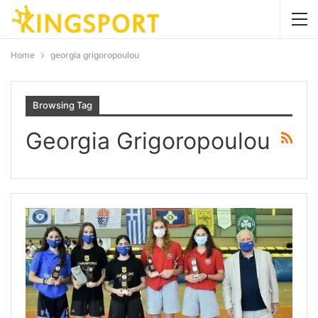
Home
georgia grigoropoulou
Browsing Tag
Georgia Grigoropoulou