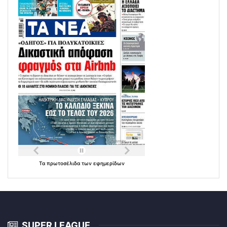
Τα
πρωτοσέλιδα
των
εφημερίδων
SUPER LEAGUE