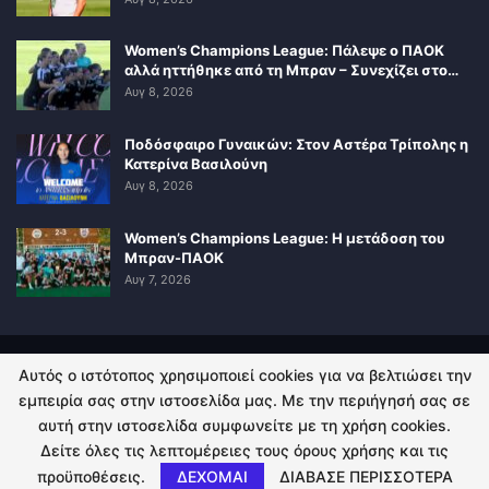
Women’s Champions League: Πάλεψε ο ΠΑΟΚ
αλλά ηττήθηκε από τη Μπραν – Συνεχίζει στο…
Αυγ 8, 2026
Ποδόσφαιρο Γυναικών: Στον Αστέρα Τρίπολης η
Κατερίνα Βασιλούνη
Αυγ 8, 2026
Women’s Champions League: Η μετάδοση του
Μπραν-ΠΑΟΚ
Αυγ 7, 2026
Αυτός ο ιστότοπος χρησιμοποιεί cookies για να βελτιώσει την
ΠΟΛΙΤΙΚΗ ΑΠΟΡΡΗΤΟΥ
ΕΠΙΚΟΙΝΩΝΙΑ
εμπειρία σας στην ιστοσελίδα μας. Με την περιήγησή σας σε
αυτή στην ιστοσελίδα συμφωνείτε με τη χρήση cookies.
© 2026 - Kingsport.gr. All Rights Reserved.
Δείτε όλες τις λεπτομέρειες τους όρους χρήσης και τις
προϋποθέσεις.
ΔΕΧΟΜΑΙ
ΔΙΑΒΑΣΕ ΠΕΡΙΣΣΟΤΕΡΑ