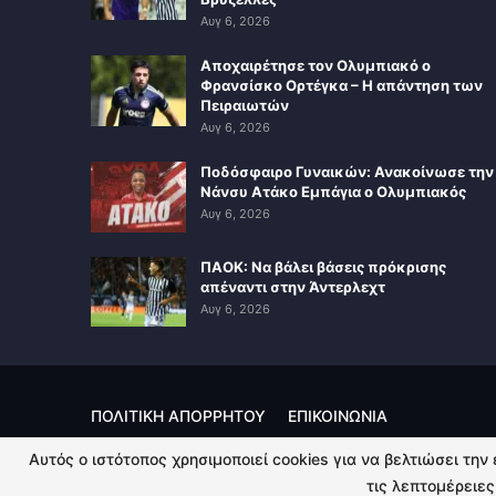
Αυγ 6, 2026
Αποχαιρέτησε τον Ολυμπιακό ο
Φρανσίσκο Ορτέγκα – Η απάντηση των
Πειραιωτών
Αυγ 6, 2026
Ποδόσφαιρο Γυναικών: Ανακοίνωσε την
Νάνσυ Ατάκο Εμπάγια ο Ολυμπιακός
Αυγ 6, 2026
ΠΑΟΚ: Να βάλει βάσεις πρόκρισης
απέναντι στην Άντερλεχτ
Αυγ 6, 2026
ΠΟΛΙΤΙΚΗ ΑΠΟΡΡΗΤΟΥ
ΕΠΙΚΟΙΝΩΝΙΑ
Αυτός ο ιστότοπος χρησιμοποιεί cookies για να βελτιώσει την
© 2026 - Kingsport.gr. All Rights Reserved.
τις λεπτομέρειες