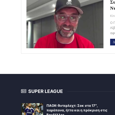
Συ
Ντ
Kin
Ο 
Λί
αφ
Δ
SUPER LEAGUE
ΠΑΟΚ-Άντερλεχτ: Σοκ στα 17″,
παράπονα, ήττα και η πρόκριση στις
Βρυξέλλες