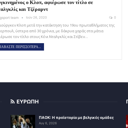
γκινημένος ο Κλοπ, αφιέρωσε τον τίτλο σε
αλγκλίς και Τζέραρντ
gsport team
Ιούν 26, 2020
0
Γιούργκεν Κλοπ μετά την κατάκτηση του 19ου πρωταθλήματος της
βερπουλ, ύστερα από 30 χρόνια, με δάκρυα χαράς στα μάτια
ιέρωσε τον τίτλο στους Κένι Νταλγκλίς και Στίβεν…
ΙΑΒΑΣΤΕ ΠΕΡΙΣΣΟΤΕΡΑ...
ΕΥΡΩΠΗ
ΠΑΟΚ: Η προϊστορία με βελγικές ομάδες
Αυγ 6, 2026