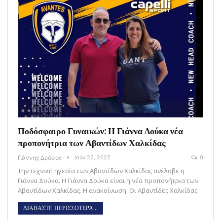
Ποδόσφαιρο Γυναικών: Η Γιάννα Δούκα νέα
προπονήτρια των Αβαντίδων Χαλκίδας
Γιάννης Δρόσος
Ιούν 22, 2022
0
Την τεχνική ηγεσία των Αβαντίδων Χαλκίδας ανέλαβε η
Γιάννα Δούκα. Η Γιάννα Δούκα είναι η νέα προπονήτρια των
Αβαντίδων Χαλκίδας. Η ανακοίνωση: Οι Αβαντίδες Χαλκίδας…
ΔΙΑΒΑΣΤΕ ΠΕΡΙΣΣΟΤΕΡΑ...