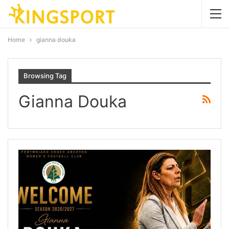
Home
gianna douka
Browsing Tag
Gianna Douka