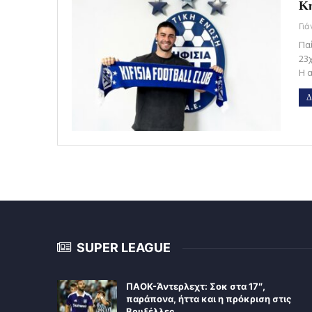
Κη
Γι
Πα
23
Η 
Δ
SUPER LEAGUE
ΠΑΟΚ-Άντερλεχτ: Σοκ στα 17″,
παράπονα, ήττα και η πρόκριση στις
Βρυξέλλες