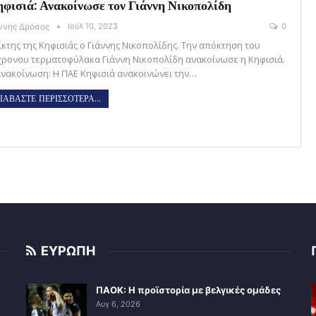
φισιά: Ανακοίνωσε τον Γιάννη Νικοπολίδη
άννης Δρόσος
Ιούλ 10, 2023
0
ίκτης της Κηφισιάς ο Γιάννης Νικοπολίδης. Την απόκτηση του
χρονου τερματοφύλακα Γιάννη Νικοπολίδη ανακοίνωσε η Κηφισιά.
ανακοίνωση: Η ΠΑΕ Κηφισιά ανακοινώνει την…
ΙΑΒΑΣΤΕ ΠΕΡΙΣΣΟΤΕΡΑ...
ΕΥΡΩΠΗ
ΠΑΟΚ: Η προϊστορία με βελγικές ομάδες
Αυγ 6, 2026