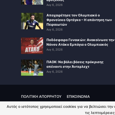
Αυγ 6, 2026
Αποχαιρέτησε τον Ολυμπιακό ο
Φρανσίσκο Ορτέγκα – Η απάντηση των
Πειραιωτών
Αυγ 6, 2026
Ποδόσφαιρο Γυναικών: Ανακοίνωσε την
Νάνσυ Ατάκο Εμπάγια ο Ολυμπιακός
Αυγ 6, 2026
ΠΑΟΚ: Να βάλει βάσεις πρόκρισης
απέναντι στην Άντερλεχτ
Αυγ 6, 2026
ΠΟΛΙΤΙΚΗ ΑΠΟΡΡΗΤΟΥ
ΕΠΙΚΟΙΝΩΝΙΑ
Αυτός ο ιστότοπος χρησιμοποιεί cookies για να βελτιώσει την
© 2026 - Kingsport.gr. All Rights Reserved.
τις λεπτομέρειες