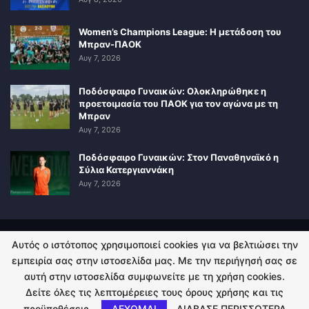
Women’s Champions League: Η μετάδοση του
Μπραν-ΠΑΟΚ
Αυγ 7, 2026
Ποδόσφαιρο Γυναικών: Ολοκληρώθηκε η
προετοιμασία του ΠΑΟΚ για τον αγώνα με τη
Μπραν
Αυγ 7, 2026
Ποδόσφαιρο Γυναικών: Στον Παναθηναϊκό η
Σύλια Κατεργιαννάκη
Αυγ 7, 2026
Αυτός ο ιστότοπος χρησιμοποιεί cookies για να βελτιώσει την
ΠΟΛΙΤΙΚΗ ΑΠΟΡΡΗΤΟΥ
ΕΠΙΚΟΙΝΩΝΙΑ
εμπειρία σας στην ιστοσελίδα μας. Με την περιήγησή σας σε
αυτή στην ιστοσελίδα συμφωνείτε με τη χρήση cookies.
© 2026 - Kingsport.gr. All Rights Reserved.
Δείτε όλες τις λεπτομέρειες τους όρους χρήσης και τις
προϋποθέσεις.
ΔΕΧΟΜΑΙ
ΔΙΑΒΑΣΕ ΠΕΡΙΣΣΟΤΕΡΑ