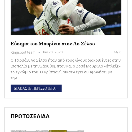
Εύσημα του Μουρίνιο στον Λο Σέλσο
Kingsport team
Ιαν 26, 2020
0
Ο Τζιοβάνι Λο Σέλσο ήταν από τους λίγους διακριθέντες στην
ισοπαλία με την Σάουθαμπτον και ο Ζοσέ Μουρίνιο «έπλεξε»
το εγκώμιο του. Ο Κρίστιαν Έρικσεν έχει συμφωνήσει με
την…
ΔΙΑΒΑΣΤΕ ΠΕΡΙΣΣΟΤΕΡΑ...
ΠΡΩΤΟΣΕΛΙΔΑ