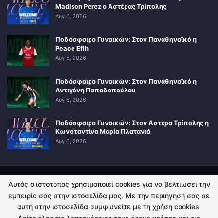
Madison Perez ο Αστέρας Τρίπολης
Αυγ 6, 2026
Ποδόσφαιρο Γυναικών: Στον Παναθηναϊκό η
Peace Efih
Αυγ 6, 2026
Ποδόσφαιρο Γυναικών: Στον Παναθηναϊκό η
Αντιγόνη Παπαδοπούλου
Αυγ 6, 2026
Ποδόσφαιρο Γυναικών: Στον Αστέρα Τρίπολης η
Κωνσταντίνα Μαρία Πλατανιά
Αυγ 6, 2026
Αυτός ο ιστότοπος χρησιμοποιεί cookies για να βελτιώσει την
ΠΟΛΙΤΙΚΗ ΑΠΟΡΡΗΤΟΥ
ΕΠΙΚΟΙΝΩΝΙΑ
εμπειρία σας στην ιστοσελίδα μας. Με την περιήγησή σας σε
αυτή στην ιστοσελίδα συμφωνείτε με τη χρήση cookies.
© 2026 - Kingsport.gr. All Rights Reserved.
Δείτε όλες τις λεπτομέρειες τους όρους χρήσης και τις