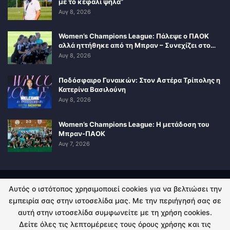
με το κεφάλι ψηλά”
Αυγ 8, 2026
Women’s Champions League: Πάλεψε ο ΠΑΟΚ
αλλά ηττήθηκε από τη Μπραν – Συνεχίζει στο…
Αυγ 8, 2026
Ποδόσφαιρο Γυναικών: Στον Αστέρα Τρίπολης η
Κατερίνα Βασιλούνη
Αυγ 8, 2026
Women’s Champions League: Η μετάδοση του
Μπραν-ΠΑΟΚ
Αυγ 7, 2026
Αυτός ο ιστότοπος χρησιμοποιεί cookies για να βελτιώσει την
ΠΟΛΙΤΙΚΗ ΑΠΟΡΡΗΤΟΥ
ΕΠΙΚΟΙΝΩΝΙΑ
εμπειρία σας στην ιστοσελίδα μας. Με την περιήγησή σας σε
αυτή στην ιστοσελίδα συμφωνείτε με τη χρήση cookies.
© 2026 - Kingsport.gr. All Rights Reserved.
Δείτε όλες τις λεπτομέρειες τους όρους χρήσης και τις