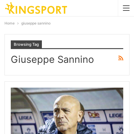
Home
giuseppe sannino
Browsing Tag
Giuseppe Sannino