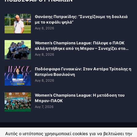
Θανάσης Πατρικίδης: “Συνεχίζουμε τη δουλειά
με το κεφάλι ψηλά”
Αυγ 8, 2026
Women’s Champions League: Πάλεψε ο ΠΑΟΚ
αλλά ηττήθηκε από τη Μπραν – Συνεχίζει στο…
Αυγ 8, 2026
Ποδόσφαιρο Γυναικών: Στον Αστέρα Τρίπολης η
Κατερίνα Βασιλούνη
Αυγ 8, 2026
Women’s Champions League: Η μετάδοση του
Μπραν-ΠΑΟΚ
Αυγ 7, 2026
Αυτός ο ιστότοπος χρησιμοποιεί cookies για να βελτιώσει την
ΠΟΛΙΤΙΚΗ ΑΠΟΡΡΗΤΟΥ
ΕΠΙΚΟΙΝΩΝΙΑ