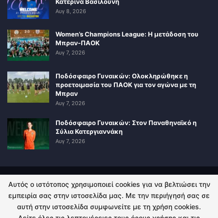
Κατερίνα Βασιλούνη
Αυγ 8, 2026
Women’s Champions League: Η μετάδοση του
Μπραν-ΠΑΟΚ
Αυγ 7, 2026
Ποδόσφαιρο Γυναικών: Ολοκληρώθηκε η
προετοιμασία του ΠΑΟΚ για τον αγώνα με τη
Μπραν
Αυγ 7, 2026
Ποδόσφαιρο Γυναικών: Στον Παναθηναϊκό η
Σύλια Κατεργιαννάκη
Αυγ 7, 2026
Αυτός ο ιστότοπος χρησιμοποιεί cookies για να βελτιώσει την
ΠΟΛΙΤΙΚΗ ΑΠΟΡΡΗΤΟΥ
ΕΠΙΚΟΙΝΩΝΙΑ
εμπειρία σας στην ιστοσελίδα μας. Με την περιήγησή σας σε
αυτή στην ιστοσελίδα συμφωνείτε με τη χρήση cookies.
© 2026 - Kingsport.gr. All Rights Reserved.
Δείτε όλες τις λεπτομέρειες τους όρους χρήσης και τις