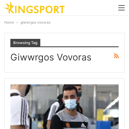
Home
giwwrgos vovoras
Browsing Tag
Giwwrgos Vovoras