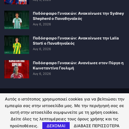
Ποδόσφαιρο Γυναικών: Ανακοίνωσε την Sydney
Shepherd ο Παναθηναϊκός
Αυγ 6, 2026
Ποδόσφαιρο Γυναικών: Ανακοίνωσε την Lalia
Storti ο Παναθηναϊκός
Αυγ 6, 2026
Ποδόσφαιρο Γυναικών: Ανανέωσε στον Πύργο η
Κωνσταντίνα Γουλιμή
Αυγ 6, 2026
Αυτός ο ιστότοπος χρησιμοποιεί cookies για να βελτιώσει την
ΠΟΛΙΤΙΚΗ ΑΠΟΡΡΗΤΟΥ
ΕΠΙΚΟΙΝΩΝΙΑ
εμπειρία σας στην ιστοσελίδα μας. Με την περιήγησή σας σε
αυτή στην ιστοσελίδα συμφωνείτε με τη χρήση cookies.
© 2026 - Kingsport.gr. All Rights Reserved.
Δείτε όλες τις λεπτομέρειες τους όρους χρήσης και τις
προϋποθέσεις.
ΔΕΧΟΜΑΙ
ΔΙΑΒΑΣΕ ΠΕΡΙΣΣΟΤΕΡΑ