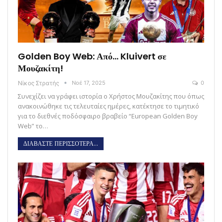
Golden Boy Web: Από… Kluivert σε
Μουζακίτη!
Νίκος Στρατής
Νοέ 17, 2025
0
Συνεχίζει να γράφει ιστορία ο Χρήστος Μουζακίτης που όπως
ανακοινώθηκε τις τελευταίες ημέρες, κατέκτησε το τιμητικό
για το διεθνές ποδόσφαιρο βραβείο “European Golden Boy
Web” το…
ΔΙΑΒΑΣΤΕ ΠΕΡΙΣΣΟΤΕΡΑ...