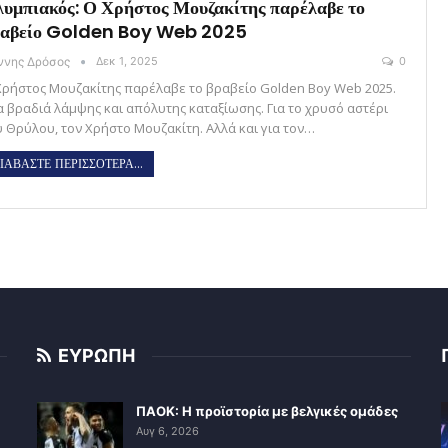
υμπιακός: Ο Χρήστος Μουζακίτης παρέλαβε το
ραβείο Golden Boy Web 2025
άννης Δρόσος
Δεκ 1, 2025
0
Χρήστος Μουζακίτης παρέλαβε το βραβείο Golden Boy Web 2025.
α βραδιά λάμψης και απόλυτης καταξίωσης. Για το χρυσό αστέρι
υ Θρύλου, τον Χρήστο Μουζακίτη. Αλλά και για τον…
ΙΑΒΑΣΤΕ ΠΕΡΙΣΣΟΤΕΡΑ...
ΕΥΡΩΠΗ
ΠΑΟΚ: Η προϊστορία με βελγικές ομάδες
Αυγ 6, 2026