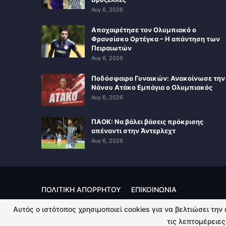
Αυγ 6, 2026
Αποχαιρέτησε τον Ολυμπιακό ο
Φρανσίσκο Ορτέγκα – Η απάντηση των
Πειραιωτών
Αυγ 6, 2026
Ποδόσφαιρο Γυναικών: Ανακοίνωσε την
Νάνσυ Ατάκο Εμπάγια ο Ολυμπιακός
Αυγ 6, 2026
ΠΑΟΚ: Να βάλει βάσεις πρόκρισης
απέναντι στην Άντερλεχτ
Αυγ 6, 2026
ΠΟΛΙΤΙΚΗ ΑΠΟΡΡΗΤΟΥ
ΕΠΙΚΟΙΝΩΝΙΑ
Αυτός ο ιστότοπος χρησιμοποιεί cookies για να βελτιώσει την
© 2026 - Kingsport.gr. All Rights Reserved.
τις λεπτομέρειες