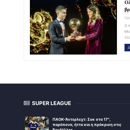
Ολ
β
Γι
Ο 
Μι
το
Δ
SUPER LEAGUE
ΠΑΟΚ-Άντερλεχτ: Σοκ στα 17″,
παράπονα, ήττα και η πρόκριση στις
Βρυξέλλες