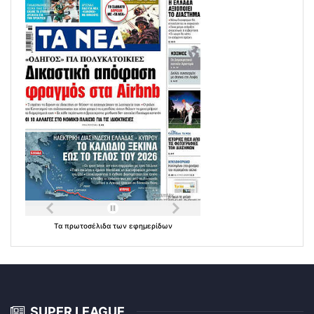
Τα
πρωτοσέλιδα
των
εφημερίδων
SUPER LEAGUE