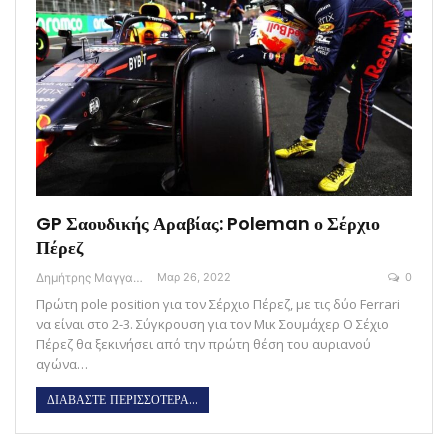
GP Σαουδικής Αραβίας: Poleman ο Σέρχιο
Πέρεζ
Δημήτρης Μαγγανάρης
Μαρ 26, 2022
0
Πρώτη pole position για τον Σέρχιο Πέρεζ, με τις δύο Ferrari
να είναι στο 2-3. Σύγκρουση για τον Μικ Σουμάχερ Ο Σέχιο
Πέρεζ θα ξεκινήσει από την πρώτη θέση του αυριανού
αγώνα…
ΔΙΑΒΑΣΤΕ ΠΕΡΙΣΣΟΤΕΡΑ...