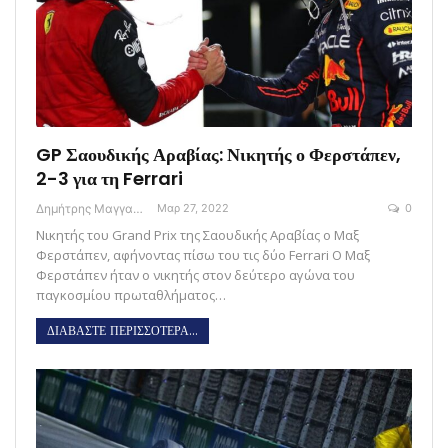
GP Σαουδικής Αραβίας: Νικητής ο Φερστάπεν,
2-3 για τη Ferrari
Δημήτρης Μαγγανάρης
Μαρ 27, 2022
0
Νικητής του Grand Prix της Σαουδικής Αραβίας ο Μαξ
Φερστάπεν, αφήνοντας πίσω του τις δύο Ferrari Ο Μαξ
Φερστάπεν ήταν ο νικητής στον δεύτερο αγώνα του
παγκοσμίου πρωταθλήματος…
ΔΙΑΒΑΣΤΕ ΠΕΡΙΣΣΟΤΕΡΑ...