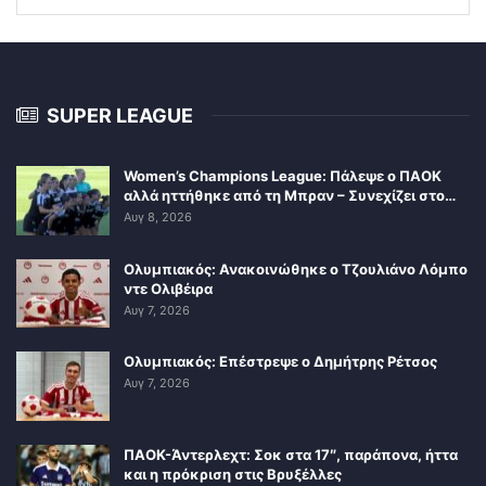
SUPER LEAGUE
Women’s Champions League: Πάλεψε ο ΠΑΟΚ
αλλά ηττήθηκε από τη Μπραν – Συνεχίζει στο…
Αυγ 8, 2026
Ολυμπιακός: Ανακοινώθηκε ο Τζουλιάνο Λόμπο
ντε Ολιβέιρα
Αυγ 7, 2026
Ολυμπιακός: Επέστρεψε ο Δημήτρης Ρέτσος
Αυγ 7, 2026
ΠΑΟΚ-Άντερλεχτ: Σοκ στα 17″, παράπονα, ήττα
και η πρόκριση στις Βρυξέλλες