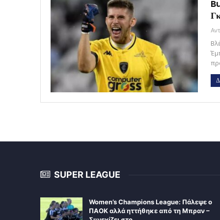
Bu
Γκ
Βλ
Έμ
πρ
Δ
SUPER LEAGUE
Women’s Champions League: Πάλεψε ο
ΠΑΟΚ αλλά ηττήθηκε από τη Μπραν –
Συνεχίζει στο…