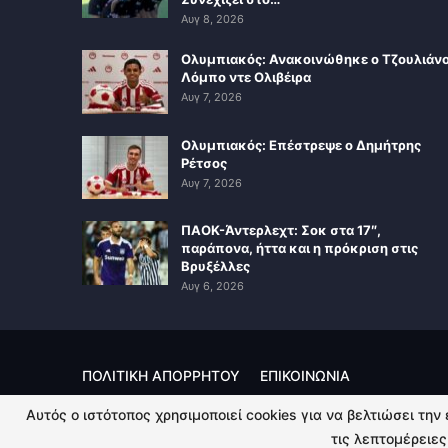
Αυγ 8, 2026
Ολυμπιακός: Ανακοινώθηκε ο Τζουλιάν
Λόμπο ντε Ολιβέιρα
Αυγ 7, 2026
Ολυμπιακός: Επέστρεψε ο Δημήτρης
Ρέτσος
Αυγ 7, 2026
ΠΑΟΚ-Άντερλεχτ: Σοκ στα 17″,
παράπονα, ήττα και η πρόκριση στις
Βρυξέλλες
Αυγ 6, 2026
ΠΟΛΙΤΙΚΗ ΑΠΟΡΡΗΤΟΥ
ΕΠΙΚΟΙΝΩΝΙΑ
Αυτός ο ιστότοπος χρησιμοποιεί cookies για να βελτιώσει την
© 2026 - Kingsport.gr. All Rights Reserved.
τις λεπτομέρειες