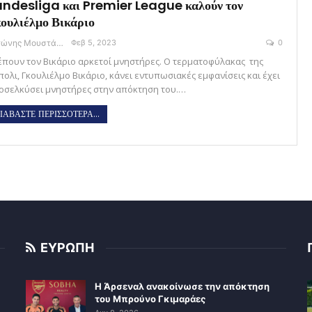
ndesliga και Premier League καλούν τον
ουλιέλμο Βικάριο
Αντώνης Μουστάκας
Φεβ 5, 2023
0
έπουν τον Βικάριο αρκετοί μνηστήρες. Ο τερματοφύλακας της
πολι, Γκουλιέλμο Βικάριο, κάνει εντυπωσιακές εμφανίσεις και έχει
οσελκύσει μνηστήρες στην απόκτηση του.…
ΙΑΒΑΣΤΕ ΠΕΡΙΣΣΟΤΕΡΑ...
ΕΥΡΩΠΗ
Η Άρσεναλ ανακοίνωσε την απόκτηση
του Μπρούνο Γκιμαράες