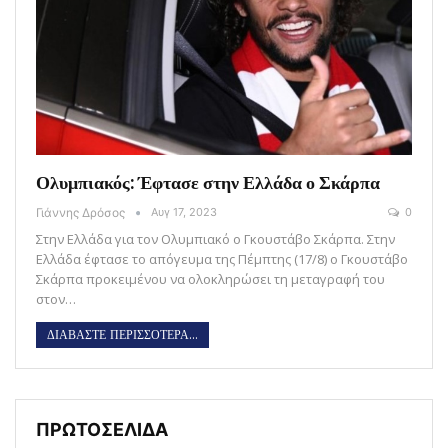
Ολυμπιακός: Έφτασε στην Ελλάδα ο Σκάρπα
Γιάννης Δρόσος
Αυγ 17, 2023
0
Στην Ελλάδα για τον Ολυμπιακό ο Γκουστάβο Σκάρπα. Στην
Ελλάδα έφτασε το απόγευμα της Πέμπτης (17/8) ο Γκουστάβο
Σκάρπα προκειμένου να ολοκληρώσει τη μεταγραφή του
στον…
ΔΙΑΒΑΣΤΕ ΠΕΡΙΣΣΟΤΕΡΑ...
ΠΡΩΤΟΣΕΛΙΔΑ