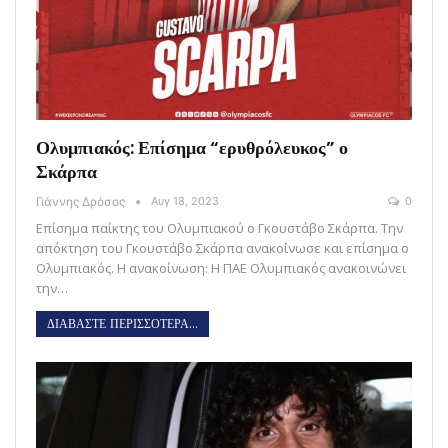
Ολυμπιακός: Επίσημα “ερυθρόλευκος” ο
Σκάρπα
Γιάννης Δρόσος
Αυγ 18, 2023
0
Επίσημα παίκτης του Ολυμπιακού ο Γκουστάβο Σκάρπα. Την
απόκτηση του Γκουστάβο Σκάρπα ανακοίνωσε και επίσημα ο
Ολυμπιακός. Η ανακοίνωση: Η ΠΑΕ Ολυμπιακός ανακοινώνει
την…
ΔΙΑΒΑΣΤΕ ΠΕΡΙΣΣΟΤΕΡΑ...