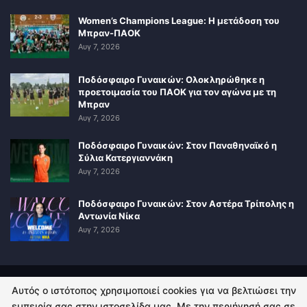
Women’s Champions League: Η μετάδοση του
Μπραν-ΠΑΟΚ
Αυγ 7, 2026
Ποδόσφαιρο Γυναικών: Ολοκληρώθηκε η
προετοιμασία του ΠΑΟΚ για τον αγώνα με τη
Μπραν
Αυγ 7, 2026
Ποδόσφαιρο Γυναικών: Στον Παναθηναϊκό η
Σύλια Κατεργιαννάκη
Αυγ 7, 2026
Ποδόσφαιρο Γυναικών: Στον Αστέρα Τρίπολης η
Αντωνία Νίκα
Αυγ 7, 2026
Αυτός ο ιστότοπος χρησιμοποιεί cookies για να βελτιώσει την
ΠΟΛΙΤΙΚΗ ΑΠΟΡΡΗΤΟΥ
ΕΠΙΚΟΙΝΩΝΙΑ
εμπειρία σας στην ιστοσελίδα μας. Με την περιήγησή σας σε