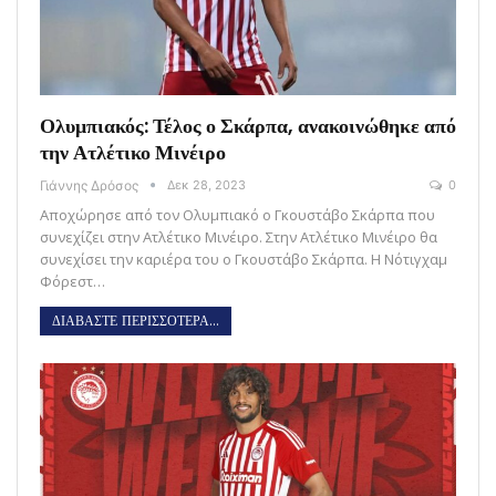
Ολυμπιακός: Τέλος ο Σκάρπα, ανακοινώθηκε από
την Ατλέτικο Μινέιρο
Γιάννης Δρόσος
Δεκ 28, 2023
0
Αποχώρησε από τον Ολυμπιακό ο Γκουστάβο Σκάρπα που
συνεχίζει στην Ατλέτικο Μινέιρο. Στην Ατλέτικο Μινέιρο θα
συνεχίσει την καριέρα του ο Γκουστάβο Σκάρπα. Η Νότιγχαμ
Φόρεστ…
ΔΙΑΒΑΣΤΕ ΠΕΡΙΣΣΟΤΕΡΑ...