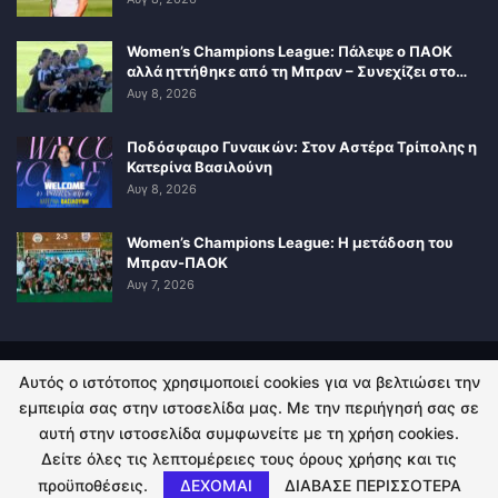
Women’s Champions League: Πάλεψε ο ΠΑΟΚ
αλλά ηττήθηκε από τη Μπραν – Συνεχίζει στο…
Αυγ 8, 2026
Ποδόσφαιρο Γυναικών: Στον Αστέρα Τρίπολης η
Κατερίνα Βασιλούνη
Αυγ 8, 2026
Women’s Champions League: Η μετάδοση του
Μπραν-ΠΑΟΚ
Αυγ 7, 2026
Αυτός ο ιστότοπος χρησιμοποιεί cookies για να βελτιώσει την
ΠΟΛΙΤΙΚΗ ΑΠΟΡΡΗΤΟΥ
ΕΠΙΚΟΙΝΩΝΙΑ
εμπειρία σας στην ιστοσελίδα μας. Με την περιήγησή σας σε
αυτή στην ιστοσελίδα συμφωνείτε με τη χρήση cookies.
© 2026 - Kingsport.gr. All Rights Reserved.
Δείτε όλες τις λεπτομέρειες τους όρους χρήσης και τις
προϋποθέσεις.
ΔΕΧΟΜΑΙ
ΔΙΑΒΑΣΕ ΠΕΡΙΣΣΟΤΕΡΑ