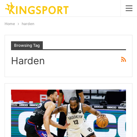
Home
harden
Browsing Tag
Harden