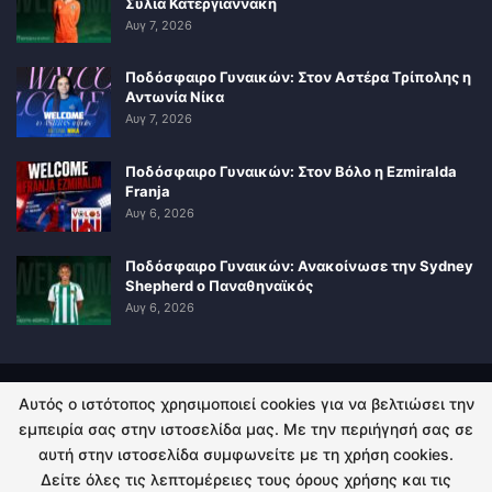
Σύλια Κατεργιαννάκη
Αυγ 7, 2026
Ποδόσφαιρο Γυναικών: Στον Αστέρα Τρίπολης η
Αντωνία Νίκα
Αυγ 7, 2026
Ποδόσφαιρο Γυναικών: Στον Βόλο η Ezmiralda
Franja
Αυγ 6, 2026
Ποδόσφαιρο Γυναικών: Ανακοίνωσε την Sydney
Shepherd ο Παναθηναϊκός
Αυγ 6, 2026
Αυτός ο ιστότοπος χρησιμοποιεί cookies για να βελτιώσει την
ΠΟΛΙΤΙΚΗ ΑΠΟΡΡΗΤΟΥ
ΕΠΙΚΟΙΝΩΝΙΑ
εμπειρία σας στην ιστοσελίδα μας. Με την περιήγησή σας σε
αυτή στην ιστοσελίδα συμφωνείτε με τη χρήση cookies.
© 2026 - Kingsport.gr. All Rights Reserved.
Δείτε όλες τις λεπτομέρειες τους όρους χρήσης και τις