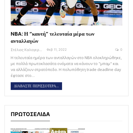
NBA: Η “καυτή” τελευταία μέρα των
ανταλλαγών
Στέλιος Καλογεράς
Φεβ 11, 2022
0
Η τελευταία ημέρα των ανταλλαγών στο ΝΒΑ ολοκληρώθηκε,
με πολλά πρωτοκλασάτα ονόματα να κάνουν το "μπαμ" και
να αλλάζουν στρατόπεδο. Η πολυπόθητη trade deadline day
έφτασε στο…
ΔΙΑΒΑΣΤΕ ΠΕΡΙΣΣΟΤΕΡΑ...
ΠΡΩΤΟΣΕΛΙΔΑ