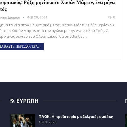
υμπιακός: Ρήξη μηνίσκου ο Χασάν Μάρτιν, ένα μήνα
τός
άννης Δρόσος
Φεβ 20, 2021
0
χημα τα νέα στον Ολυμπιακό με τον Χασάν Μάρτιν. Ρήξη μηνίσκου
έστη ο Χασάν Μάρτιν από τον αγώνα με την Αναντολού Εφές. Ο
ερικανός σέντερ του Ολυμπιακού, θα υποβληθεί…
ΙΑΒΑΣΤΕ ΠΕΡΙΣΣΟΤΕΡΑ...
ΕΥΡΩΠΗ
ΠΑΟΚ: Η προϊστορία με βελγικές ομάδες
Αυγ 6, 2026