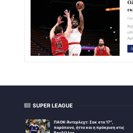
Ολ
εκ
Γι
Άσ
υπ
Αμ
Δ
SUPER LEAGUE
ΠΑΟΚ-Άντερλεχτ: Σοκ στα 17″,
παράπονα, ήττα και η πρόκριση στις
Βρυξέλλες