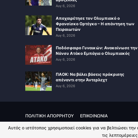
Αυγ 6, 2026
Αποχαιρέτησε τον Ολυμπιακό ο
Φρανσίσκο Ορτέγκα – Η απάντηση των
Πειραιωτών
Αυγ 6, 2026
Ποδόσφαιρο Γυναικών: Ανακοίνωσε την
Νάνσυ Ατάκο Εμπάγια ο Ολυμπιακός
Αυγ 6, 2026
ΠΑΟΚ: Να βάλει βάσεις πρόκρισης
απέναντι στην Άντερλεχτ
Αυγ 6, 2026
ΠΟΛΙΤΙΚΗ ΑΠΟΡΡΗΤΟΥ
ΕΠΙΚΟΙΝΩΝΙΑ
Αυτός ο ιστότοπος χρησιμοποιεί cookies για να βελτιώσει την
© 2026 - Kingsport.gr. All Rights Reserved.
τις λεπτομέρειες