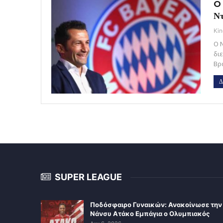
O 
Ντ
Kin
Ο 
δι
Βρ
Δ
SUPER LEAGUE
Ποδόσφαιρο Γυναικών: Ανακοίνωσε την
Νάνσυ Ατάκο Εμπάγια ο Ολυμπιακός