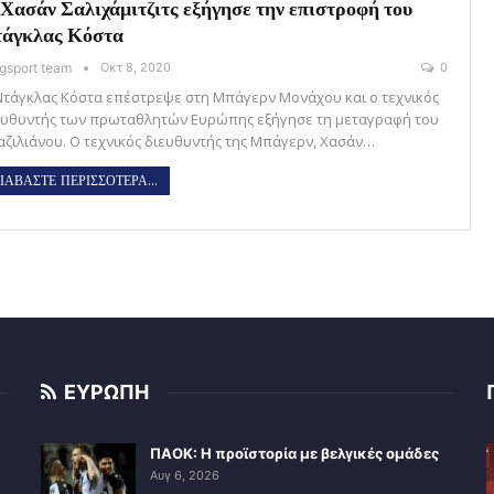
Χασάν Σαλιχάμιτζιτς εξήγησε την επιστροφή του
άγκλας Κόστα
gsport team
Οκτ 8, 2020
0
Ντάγκλας Κόστα επέστρεψε στη Μπάγερν Μονάχου και ο τεχνικός
ευθυντής των πρωταθλητών Ευρώπης εξήγησε τη μεταγραφή του
αζιλιάνου. Ο τεχνικός διευθυντής της Μπάγερν, Χασάν…
ΙΑΒΑΣΤΕ ΠΕΡΙΣΣΟΤΕΡΑ...
ΕΥΡΩΠΗ
ΠΑΟΚ: Η προϊστορία με βελγικές ομάδες
Αυγ 6, 2026