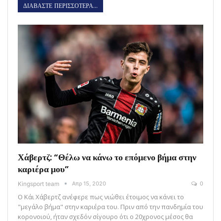
ΔΙΑΒΑΣΤΕ ΠΕΡΙΣΣΟΤΕΡΑ...
Χάβερτζ: “Θέλω να κάνω το επόμενο βήμα στην
καριέρα μου”
Kingsport team
Απρ 15, 2020
0
Ο Κάι Χάβερτζ ανέφερε πως νιώθει έτοιμος να κάνει το
"μεγάλο βήμα" στην καριέρα του. Πριν από την πανδημία του
κορονοιού, ήταν σχεδόν σίγουρο ότι ο 20χρονος μέσος θα