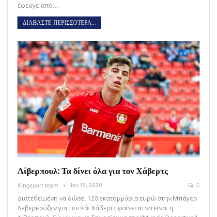
έφευγε από…
ΔΙΑΒΑΣΤΕ ΠΕΡΙΣΣΟΤΕΡΑ...
Λίβερπουλ: Τα δίνει όλα για τον Χάβερτς
Kingsport team
Ιαν 16, 2020
0
Διατεθειμένη να δώσει 120 εκατομμύρια ευρώ στην Μπάγερ
Λεβερκούζεν για τον Κάι Χάβερτς φαίνεται να είναι η