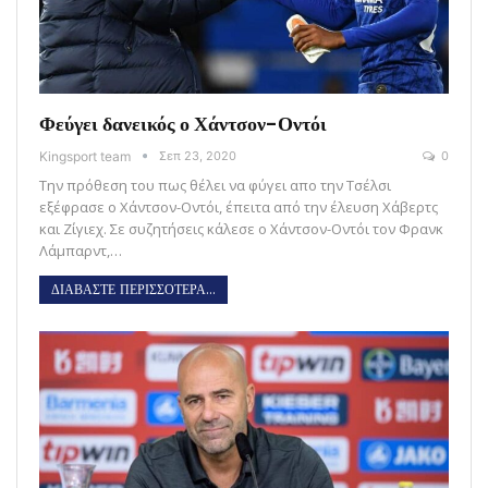
Φεύγει δανεικός ο Χάντσον-Οντόι
Kingsport team
Σεπ 23, 2020
0
Την πρόθεση του πως θέλει να φύγει απο την Τσέλσι
εξέφρασε ο Χάντσον-Οντόι, έπειτα από την έλευση Χάβερτς
και Ζίγιεχ. Σε συζητήσεις κάλεσε ο Χάντσον-Οντόι τον Φρανκ
Λάμπαρντ,…
ΔΙΑΒΑΣΤΕ ΠΕΡΙΣΣΟΤΕΡΑ...