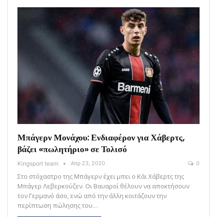
Μπάγερν Μονάχου: Ενδιαφέρον για Χάβερτς,
βάζει «πωλητήριο» σε Τολισό
Kingsport team
Απρ 23, 2020
0
Στο στόχαστρο της Μπάγερν έχει μπει ο Κάι Χάβερτς της
Μπάγερ Λεβερκούζεν. Οι Βαυαροί θέλουν να αποκτήσουν
τον Γερμανό άσο, ενώ από την άλλη κοιτάζουν την
περίπτωση πώλησης του…