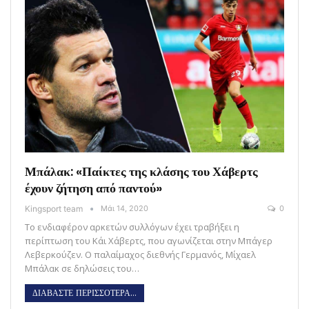
Μπάλακ: «Παίκτες της κλάσης του Χάβερτς
έχουν ζήτηση από παντού»
Kingsport team
Μάι 14, 2020
0
Το ενδιαφέρον αρκετών συλλόγων έχει τραβήξει η
περίπτωση του Κάι Χάβερτς, που αγωνίζεται στην Μπάγερ
Λεβερκούζεν. Ο παλαίμαχος διεθνής Γερμανός, Μίχαελ
Μπάλακ σε δηλώσεις του…
ΔΙΑΒΑΣΤΕ ΠΕΡΙΣΣΟΤΕΡΑ...