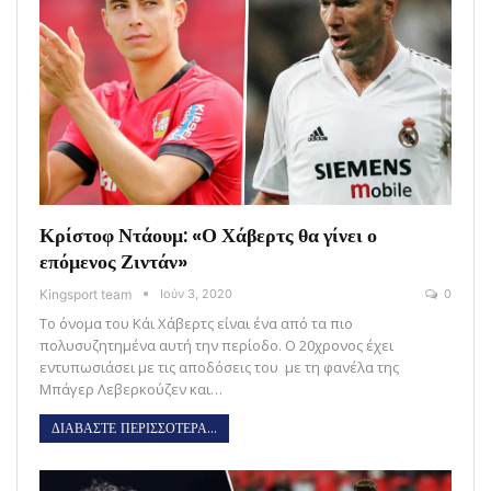
Κρίστοφ Ντάουμ: «Ο Χάβερτς θα γίνει ο
επόμενος Ζιντάν»
Kingsport team
Ιούν 3, 2020
0
Το όνομα του Κάι Χάβερτς είναι ένα από τα πιο
πολυσυζητημένα αυτή την περίοδο. Ο 20χρονος έχει
εντυπωσιάσει με τις αποδόσεις του με τη φανέλα της
Μπάγερ Λεβερκούζεν και…
ΔΙΑΒΑΣΤΕ ΠΕΡΙΣΣΟΤΕΡΑ...