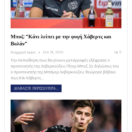
Μποζ: “Κάτι λείπει με την φυγή Χάβερτς και
Βολάν”
Kingsport team
Σεπ 18, 2020
0
Την πεποίθηση πως θα γίνουν μεταγραφές εξέφρασε ο
προπονητής της Λεβερκούζεν, Πίτερ Μποζ. Σε δηλώσεις του
ο προπονητής της Μπάγερ Λεβερκούζεν, θεώρησε βέβαιο
πως Κάι Χάβερτς…
ΔΙΑΒΑΣΤΕ ΠΕΡΙΣΣΟΤΕΡΑ...