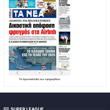
Τα
πρωτοσέλιδα
των
εφημερίδων
SUPER LEAGUE