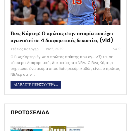
Βινς Κάρτερ: Ο πρώτος στην ιστορία που έχει
αγωνιστεί σε 4 διαφορετικές δεκαετίες (vid)
Στέλιος Καλογεράς
Ιαν 6, 2020
0
Ο Βινς Κάρτερ έγινε ο πρώτος παίκτης που αγωνίζεται σε
τέσσερις διαφορετικές δεκαετίες στο ΝΒΑ. Ο Βινς Κάρτερ
σημείωσε ένα ακόμα σπουδαίο ρεκόρ, καθώς είναι ο πρώτος
NBAερ στην…
ΔΙΑΒΑΣΤΕ ΠΕΡΙΣΣΟΤΕΡΑ...
ΠΡΩΤΟΣΕΛΙΔΑ