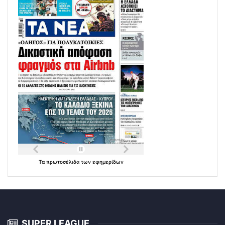
Τα
πρωτοσέλιδα
των
εφημερίδων
SUPER LEAGUE